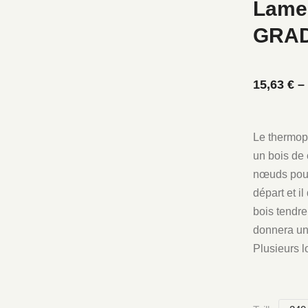
Lame 
GRA
15,63
€
–
Le thermopi
un bois de c
nœuds pour 
départ et i
bois tendre
donnera un 
Plusieurs 